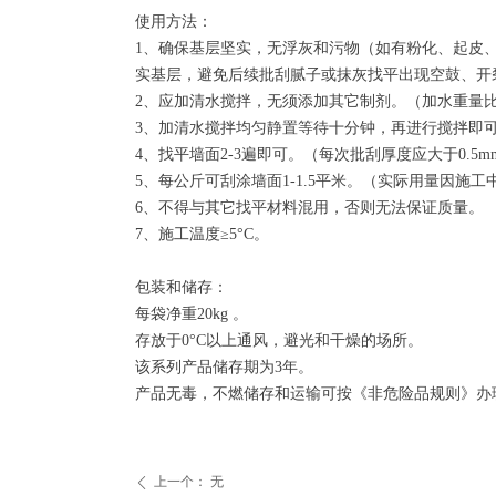
使用方法：
1、确保基层坚实，无浮灰和污物（如有粉化、起皮
实基层，避免后续批刮腻子或抹灰找平出现空鼓、开
2、应加清水搅拌，无须添加其它制剂。（加水重量比为
3、加清水搅拌均匀静置等待十分钟，再进行搅拌即
4、找平墙面2-3遍即可。（每次批刮厚度应大于0.5
5、每公斤可刮涂墙面1-1.5平米。（实际用量因施
6、不得与其它找平材料混用，否则无法保证质量。
7、施工温度≥5°C。
包装和储存：
每袋净重20kg 。
存放于0°C以上通风，避光和干燥的场所。
该系列产品储存期为3年。
产品无毒，不燃储存和运输可按《非危险品规则》办
上一个：
无
ꄴ