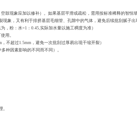
、空鼓现象应加以修补）。如果基层平滑或疏松，需用按标准稀释的智恒
裂现象，又有利于排挤基层毛细管、孔隙中的气体，避免后续批刮腻子出
，粉：水=1：0.45,实际加水量以施工稠度为准）
可使用。
mm，不超过1.5mm，避免一次批刮过厚易出现干缩开裂）
工中多种因素影响的不同而不同）。
理。