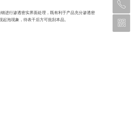
ꂅ
回到顶部
墙锢进行渗透密实界面处理，既有利于产品充分渗透密
现起泡现象，待表干后方可批刮本品。
ꀥ
010-80267546
微信二维码